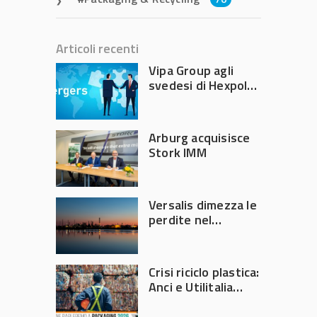
Articoli recenti
Vipa Group agli
svedesi di Hexpol
per 143,5 milioni
Arburg acquisisce
Stork IMM
Versalis dimezza le
perdite nel
secondo trimestre
2026
Crisi riciclo plastica:
Anci e Utilitalia
chiedono
intervento del