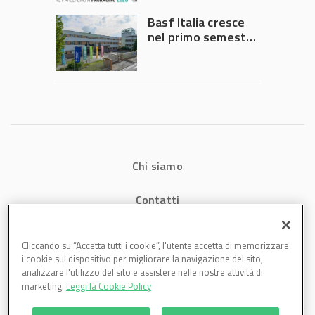
Governo
Basf Italia cresce
nel primo semestre
2026: fatturato a
1,07 miliardi (+7,1%)
Chi siamo
Contatti
Privacy
Cliccando su “Accetta tutti i cookie”, l'utente accetta di memorizzare
i cookie sul dispositivo per migliorare la navigazione del sito,
Cookies
analizzare l'utilizzo del sito e assistere nelle nostre attività di
marketing.
Leggi la Cookie Policy