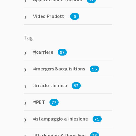
Video Prodotti
6
Tag
carriere
97
mergers&acquisitions
96
riciclo chimico
93
PET
77
stampaggio a iniezione
75
Packaging & Recycling
70