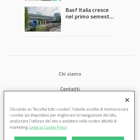
Governo
Basf Italia cresce
nel primo semestre
2026: fatturato a
1,07 miliardi (+7,1%)
Chi siamo
Contatti
Privacy
Cliccando su “Accetta tutti i cookie”, l'utente accetta di memorizzare
i cookie sul dispositivo per migliorare la navigazione del sito,
Cookies
analizzare l'utilizzo del sito e assistere nelle nostre attività di
marketing.
Leggi la Cookie Policy