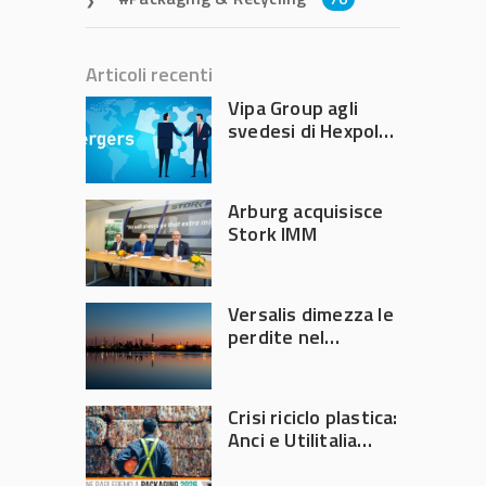
Articoli recenti
Vipa Group agli
svedesi di Hexpol
per 143,5 milioni
Arburg acquisisce
Stork IMM
Versalis dimezza le
perdite nel
secondo trimestre
2026
Crisi riciclo plastica:
Anci e Utilitalia
chiedono
intervento del