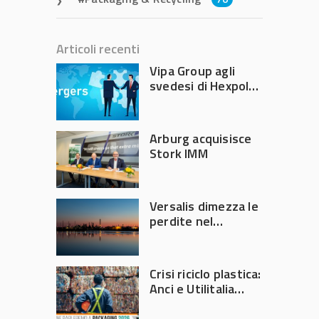
Articoli recenti
Vipa Group agli
svedesi di Hexpol
per 143,5 milioni
Arburg acquisisce
Stork IMM
Versalis dimezza le
perdite nel
secondo trimestre
2026
Crisi riciclo plastica:
Anci e Utilitalia
chiedono
intervento del