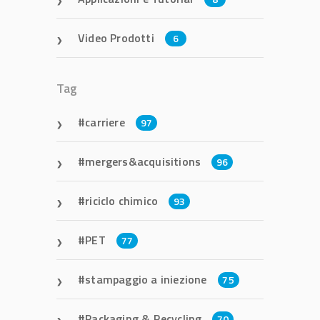
Video Prodotti
6
Tag
carriere
97
mergers&acquisitions
96
riciclo chimico
93
PET
77
stampaggio a iniezione
75
Packaging & Recycling
70