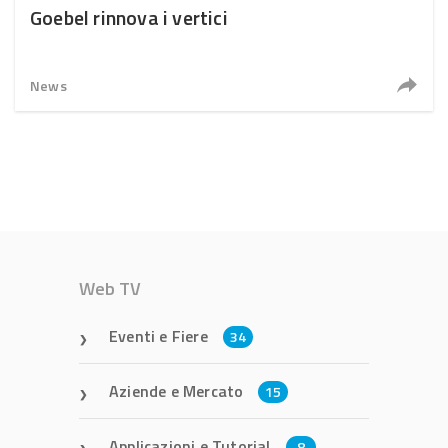
Goebel rinnova i vertici
News
Web TV
Eventi e Fiere
34
Aziende e Mercato
15
Applicazioni e Tutorial
8