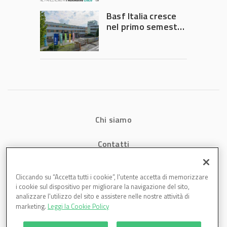
Governo
Basf Italia cresce
nel primo semestre
2026: fatturato a
1,07 miliardi (+7,1%)
Chi siamo
Contatti
Privacy
Cliccando su “Accetta tutti i cookie”, l'utente accetta di memorizzare
i cookie sul dispositivo per migliorare la navigazione del sito,
Cookies
analizzare l'utilizzo del sito e assistere nelle nostre attività di
marketing.
Leggi la Cookie Policy