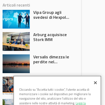
Articoli recenti
Vipa Group agli
svedesi di Hexpol
per 143,5 milioni
Arburg acquisisce
Stork IMM
Versalis dimezza le
perdite nel
secondo trimestre
2026
Crisi riciclo plastica:
Anci e Utilitalia
chiedono
Cliccando su “Accetta tutti i cookie”, l'utente accetta di
intervento del
memorizzare i cookie sul dispositivo per migliorare la
Governo
navigazione del sito, analizzare l'utilizzo del sito e
Basf Italia cresce
assistere nelle nostre attività di marketing.
Leggi la