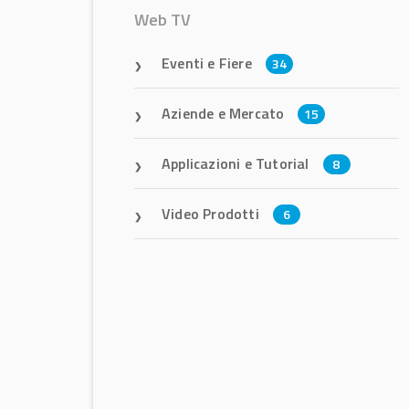
Web TV
Eventi e Fiere
34
Aziende e Mercato
15
Applicazioni e Tutorial
8
Video Prodotti
6