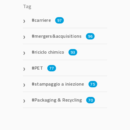
Tag
carriere
97
mergers&acquisitions
96
riciclo chimico
93
PET
77
stampaggio a iniezione
75
Packaging & Recycling
70