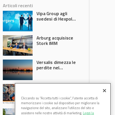
Articoli recenti
Vipa Group agli
svedesi di Hexpol
per 143,5 milioni
Arburg acquisisce
Stork IMM
Versalis dimezza le
perdite nel
secondo trimestre
2026
Crisi riciclo plastica:
Anci e Utilitalia
chiedono
Cliccando su “Accetta tutti i cookie”, l'utente accetta di
intervento del
memorizzare i cookie sul dispositivo per migliorare la
Governo
navigazione del sito, analizzare l'utilizzo del sito e
Basf Italia cresce
assistere nelle nostre attività di marketing.
Leggi la