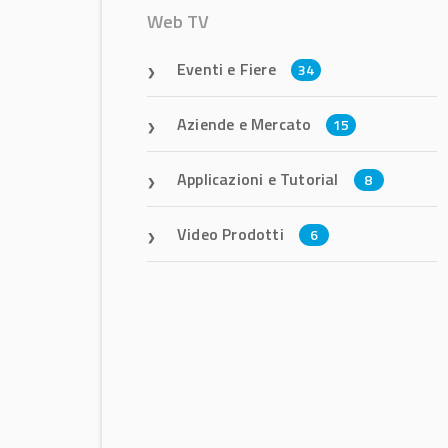
Web TV
Eventi e Fiere
34
Aziende e Mercato
15
Applicazioni e Tutorial
8
Video Prodotti
6