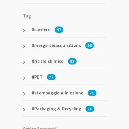
Tag
carriere
97
mergers&acquisitions
96
riciclo chimico
93
PET
77
stampaggio a iniezione
75
Packaging & Recycling
70
Articoli recenti