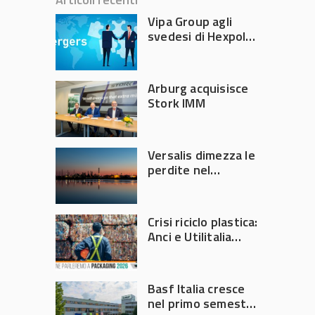
Vipa Group agli
svedesi di Hexpol
per 143,5 milioni
Arburg acquisisce
Stork IMM
Versalis dimezza le
perdite nel
secondo trimestre
2026
Crisi riciclo plastica:
Anci e Utilitalia
chiedono
intervento del
Governo
Basf Italia cresce
nel primo semestre