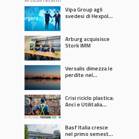
Vipa Group agli
svedesi di Hexpol
per 143,5 milioni
Arburg acquisisce
Stork IMM
Versalis dimezza le
perdite nel
secondo trimestre
2026
Crisi riciclo plastica:
Anci e Utilitalia
chiedono
intervento del
Governo
Basf Italia cresce
nel primo semestre