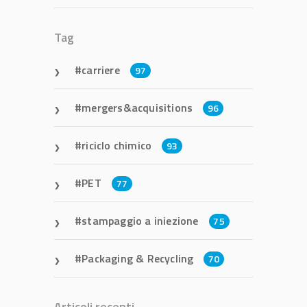
Tag
carriere
97
mergers&acquisitions
96
riciclo chimico
93
PET
77
stampaggio a iniezione
75
Packaging & Recycling
70
Articoli recenti