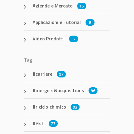
Aziende e Mercato
15
Applicazioni e Tutorial
8
Video Prodotti
6
Tag
carriere
97
mergers&acquisitions
96
riciclo chimico
93
PET
77