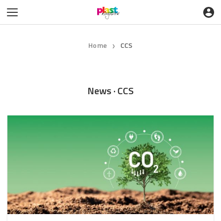
Home
CCS
❯
News · CCS