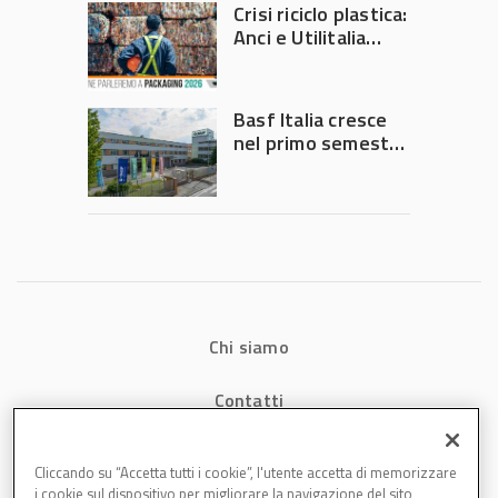
Crisi riciclo plastica:
Anci e Utilitalia
chiedono
intervento del
Governo
Basf Italia cresce
nel primo semestre
2026: fatturato a
1,07 miliardi (+7,1%)
Chi siamo
Contatti
Privacy
Cliccando su “Accetta tutti i cookie”, l'utente accetta di memorizzare
i cookie sul dispositivo per migliorare la navigazione del sito,