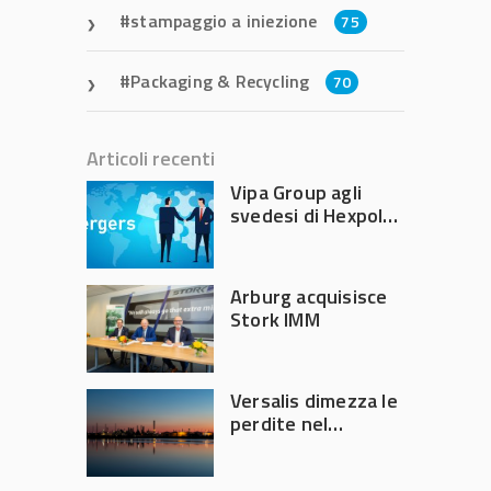
stampaggio a iniezione
75
Packaging & Recycling
70
Articoli recenti
Vipa Group agli
svedesi di Hexpol
per 143,5 milioni
Arburg acquisisce
Stork IMM
Versalis dimezza le
perdite nel
secondo trimestre
2026