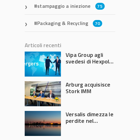
stampaggio a iniezione
75
Packaging & Recycling
70
Articoli recenti
Vipa Group agli
svedesi di Hexpol
per 143,5 milioni
Arburg acquisisce
Stork IMM
Versalis dimezza le
perdite nel
secondo trimestre
2026