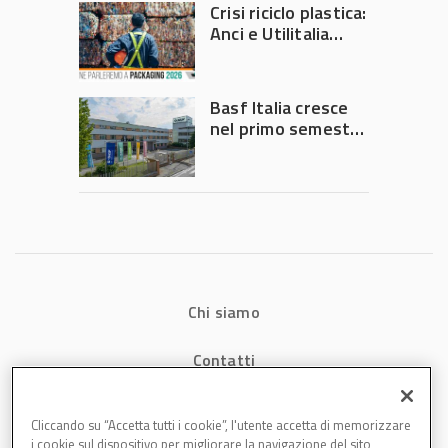
Crisi riciclo plastica:
Anci e Utilitalia
chiedono
intervento del
Governo
Basf Italia cresce
nel primo semestre
2026: fatturato a
1,07 miliardi (+7,1%)
Chi siamo
Contatti
Privacy
Cliccando su “Accetta tutti i cookie”, l'utente accetta di memorizzare
i cookie sul dispositivo per migliorare la navigazione del sito,