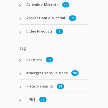
Aziende e Mercato
15
Applicazioni e Tutorial
8
Video Prodotti
6
Tag
carriere
97
mergers&acquisitions
96
riciclo chimico
93
PET
77