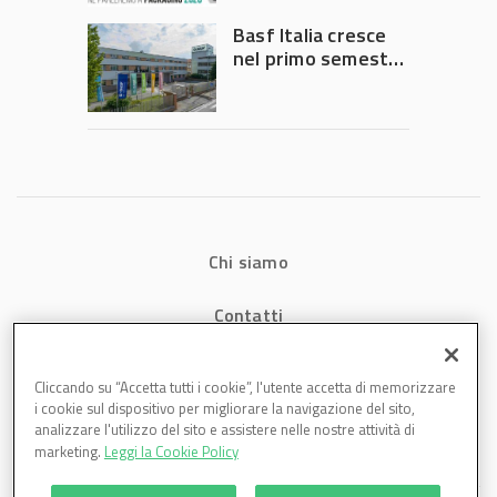
Governo
Basf Italia cresce
nel primo semestre
2026: fatturato a
1,07 miliardi (+7,1%)
Chi siamo
Contatti
Privacy
Cliccando su “Accetta tutti i cookie”, l'utente accetta di memorizzare
i cookie sul dispositivo per migliorare la navigazione del sito,
Cookies
analizzare l'utilizzo del sito e assistere nelle nostre attività di
marketing.
Leggi la Cookie Policy