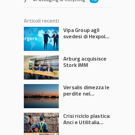
Articoli recenti
Vipa Group agli
svedesi di Hexpol
per 143,5 milioni
Arburg acquisisce
Stork IMM
Versalis dimezza le
perdite nel
secondo trimestre
2026
Crisi riciclo plastica:
Anci e Utilitalia
chiedono
intervento del