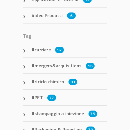
Video Prodotti
6
Tag
carriere
97
mergers&acquisitions
96
riciclo chimico
93
PET
77
stampaggio a iniezione
75
Packaging & Recycling
70