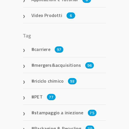
Video Prodotti
6
Tag
carriere
97
mergers&acquisitions
96
riciclo chimico
93
PET
77
stampaggio a iniezione
75
Packaging & Recycling
70