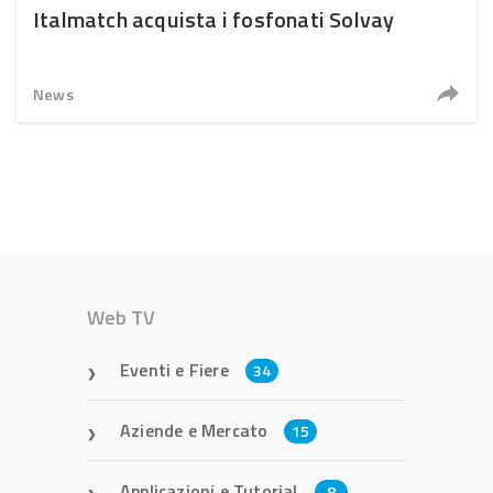
Italmatch acquista i fosfonati Solvay
News
Web TV
Eventi e Fiere
34
Aziende e Mercato
15
Applicazioni e Tutorial
8