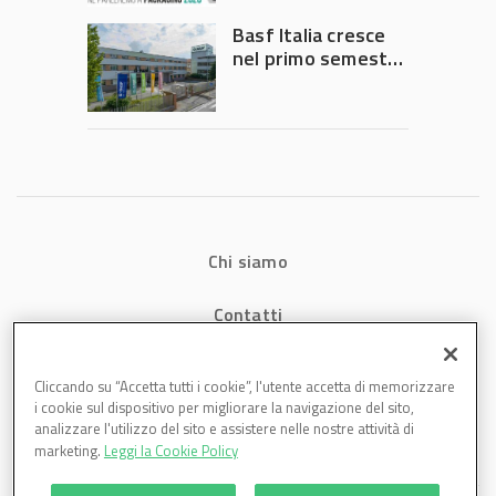
Governo
Basf Italia cresce
nel primo semestre
2026: fatturato a
1,07 miliardi (+7,1%)
Chi siamo
Contatti
Privacy
Cliccando su “Accetta tutti i cookie”, l'utente accetta di memorizzare
i cookie sul dispositivo per migliorare la navigazione del sito,
Cookies
analizzare l'utilizzo del sito e assistere nelle nostre attività di
marketing.
Leggi la Cookie Policy