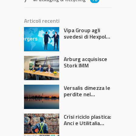
Articoli recenti
Vipa Group agli
svedesi di Hexpol
per 143,5 milioni
Arburg acquisisce
Stork IMM
Versalis dimezza le
perdite nel
secondo trimestre
2026
Crisi riciclo plastica:
Anci e Utilitalia
chiedono
intervento del