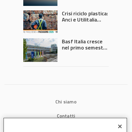
2026
Crisi riciclo plastica:
Anci e Utilitalia
chiedono
intervento del
Governo
Basf Italia cresce
nel primo semestre
2026: fatturato a
1,07 miliardi (+7,1%)
Chi siamo
Contatti
Privacy