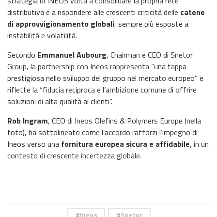
strategia di INEOS volta a consolidare la propria rete
distributiva e a rispondere alle crescenti criticità delle
catene
di approvvigionamento globali
, sempre più esposte a
instabilità e volatilità.
Secondo
Emmanuel Aubourg
, Chairman e CEO di Snetor
Group, la partnership con Ineos rappresenta “una tappa
prestigiosa nello sviluppo del gruppo nel mercato europeo” e
riflette la “fiducia reciproca e l’ambizione comune di offrire
soluzioni di alta qualità ai clienti”.
Rob Ingram
, CEO di Ineos Olefins & Polymers Europe (nella
foto), ha sottolineato come l’accordo rafforzi l’impegno di
Ineos verso una
fornitura europea sicura e affidabile
, in un
contesto di crescente incertezza globale.
Ineos
Snetor