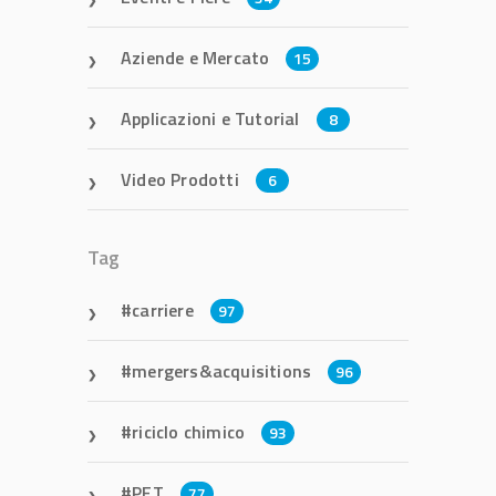
Aziende e Mercato
15
Applicazioni e Tutorial
8
Video Prodotti
6
Tag
carriere
97
mergers&acquisitions
96
riciclo chimico
93
PET
77