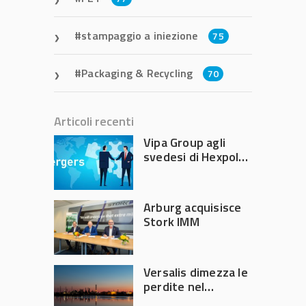
stampaggio a iniezione
75
Packaging & Recycling
70
Articoli recenti
Vipa Group agli
svedesi di Hexpol
per 143,5 milioni
Arburg acquisisce
Stork IMM
Versalis dimezza le
perdite nel
secondo trimestre