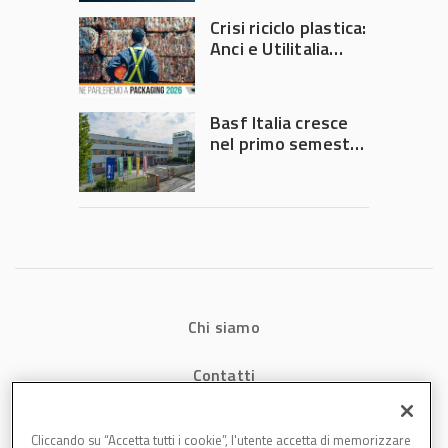
Crisi riciclo plastica:
Anci e Utilitalia
chiedono
intervento del
Governo
Basf Italia cresce
nel primo semestre
2026: fatturato a
1,07 miliardi (+7,1%)
Chi siamo
Contatti
Privacy
Cliccando su “Accetta tutti i cookie”, l'utente accetta di memorizzare