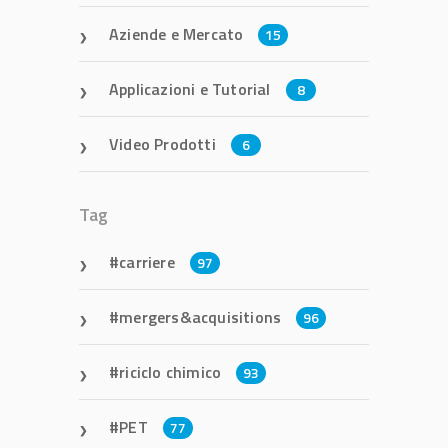
Aziende e Mercato
15
Applicazioni e Tutorial
8
Video Prodotti
6
Tag
carriere
97
mergers&acquisitions
96
riciclo chimico
93
PET
77