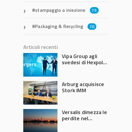
stampaggio a iniezione
75
Packaging & Recycling
70
Articoli recenti
Vipa Group agli
svedesi di Hexpol
per 143,5 milioni
Arburg acquisisce
Stork IMM
Versalis dimezza le
perdite nel
secondo trimestre
2026