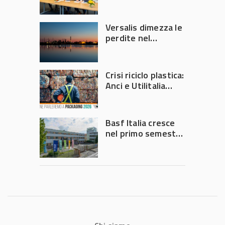
Versalis dimezza le
perdite nel
secondo trimestre
2026
Crisi riciclo plastica:
Anci e Utilitalia
chiedono
intervento del
Governo
Basf Italia cresce
nel primo semestre
2026: fatturato a
1,07 miliardi (+7,1%)