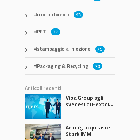
riciclo chimico
93
PET
77
stampaggio a iniezione
75
Packaging & Recycling
70
Articoli recenti
Vipa Group agli
svedesi di Hexpol
per 143,5 milioni
Arburg acquisisce
Stork IMM