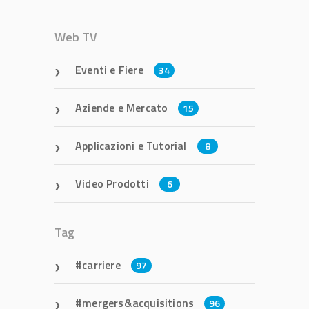
Web TV
Eventi e Fiere
34
Aziende e Mercato
15
Applicazioni e Tutorial
8
Video Prodotti
6
Tag
carriere
97
mergers&acquisitions
96