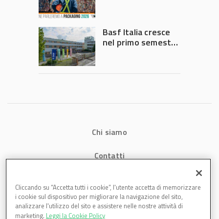
chiedono
intervento del
Governo
Basf Italia cresce
nel primo semestre
2026: fatturato a
1,07 miliardi (+7,1%)
Chi siamo
Contatti
Privacy
Cliccando su “Accetta tutti i cookie”, l'utente accetta di memorizzare
i cookie sul dispositivo per migliorare la navigazione del sito,
Cookies
analizzare l'utilizzo del sito e assistere nelle nostre attività di
marketing.
Leggi la Cookie Policy