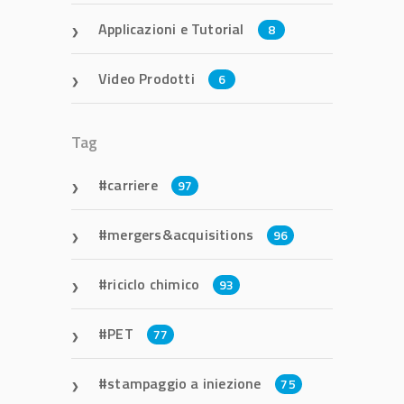
Applicazioni e Tutorial
8
Video Prodotti
6
Tag
carriere
97
mergers&acquisitions
96
riciclo chimico
93
PET
77
stampaggio a iniezione
75