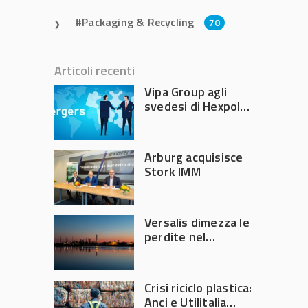
Packaging & Recycling
70
Articoli recenti
Vipa Group agli
svedesi di Hexpol
per 143,5 milioni
Arburg acquisisce
Stork IMM
Versalis dimezza le
perdite nel
secondo trimestre
2026
Crisi riciclo plastica:
Anci e Utilitalia