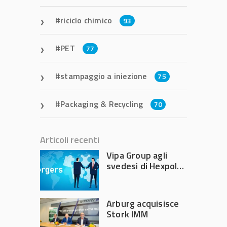
riciclo chimico
93
PET
77
stampaggio a iniezione
75
Packaging & Recycling
70
Articoli recenti
Vipa Group agli
svedesi di Hexpol
per 143,5 milioni
Arburg acquisisce
Stork IMM