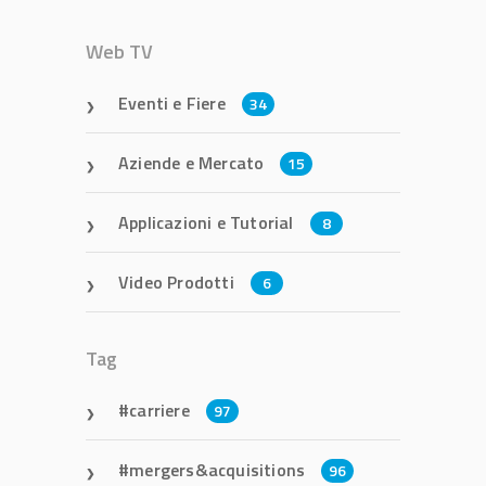
Web TV
Eventi e Fiere
34
Aziende e Mercato
15
Applicazioni e Tutorial
8
Video Prodotti
6
Tag
carriere
97
mergers&acquisitions
96