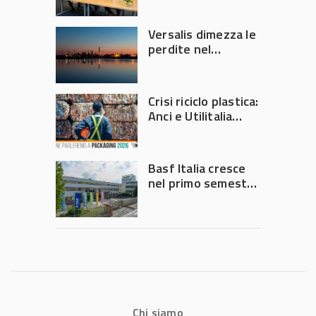
Versalis dimezza le
perdite nel
secondo trimestre
2026
Crisi riciclo plastica:
Anci e Utilitalia
chiedono
intervento del
Governo
Basf Italia cresce
nel primo semestre
2026: fatturato a
1,07 miliardi (+7,1%)
Chi siamo