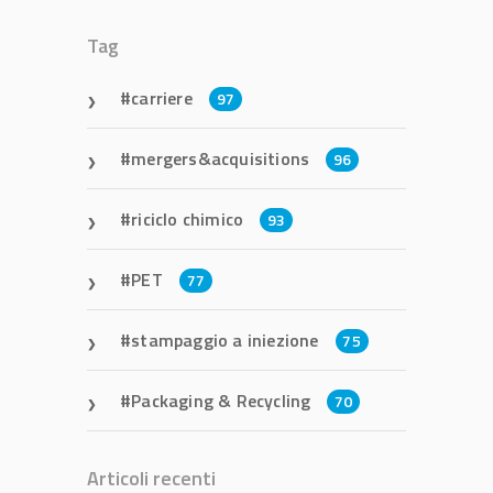
Tag
carriere
97
mergers&acquisitions
96
riciclo chimico
93
PET
77
stampaggio a iniezione
75
Packaging & Recycling
70
Articoli recenti