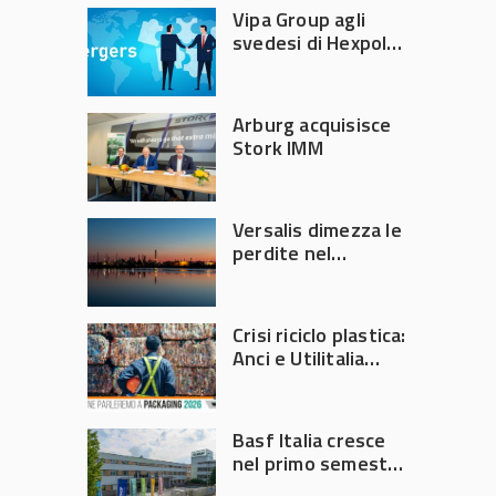
Vipa Group agli
svedesi di Hexpol
per 143,5 milioni
Arburg acquisisce
Stork IMM
Versalis dimezza le
perdite nel
secondo trimestre
2026
Crisi riciclo plastica:
Anci e Utilitalia
chiedono
intervento del
Governo
Basf Italia cresce
nel primo semestre
2026: fatturato a