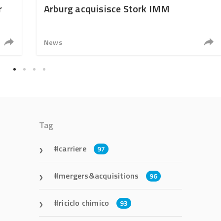
r
Arburg acquisisce Stork IMM
News
Tag
carriere
97
mergers&acquisitions
96
riciclo chimico
93