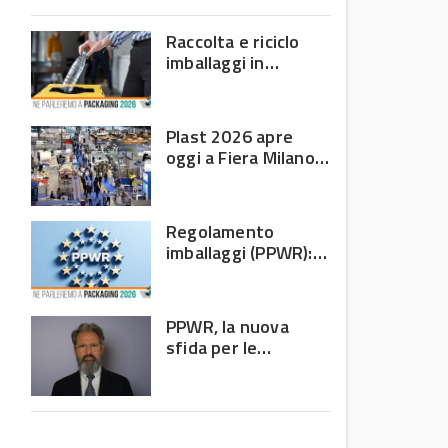
domanda debole e corsa
all’efficienza
Raccolta e riciclo
imballaggi in
plastica: il bilancio
Corepla tra mercati
e PPWR
Plast 2026 apre
oggi a Fiera Milano
Rho: al centro della
filiera delle materie
plastiche
Regolamento
imballaggi (PPWR):
allarme di 8 Paesi
UE, c’è l’Italia
PPWR, la nuova
sfida per le
imprese: non
riguarda più solo chi
produce imballaggi