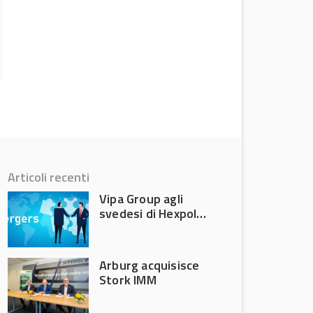
Versalis dimezza le perdite nel secondo
trimestre 2026
News
Articoli recenti
Vipa Group agli
svedesi di Hexpol
per 143,5 milioni
Arburg acquisisce
Stork IMM