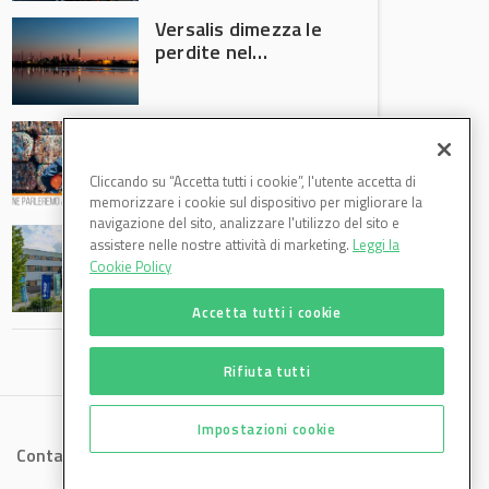
Versalis dimezza le
perdite nel
secondo trimestre
2026
Crisi riciclo plastica:
Anci e Utilitalia
chiedono
Cliccando su “Accetta tutti i cookie”, l'utente accetta di
intervento del
memorizzare i cookie sul dispositivo per migliorare la
Governo
navigazione del sito, analizzare l'utilizzo del sito e
Basf Italia cresce
assistere nelle nostre attività di marketing.
Leggi la
nel primo semestre
Cookie Policy
2026: fatturato a
1,07 miliardi (+7,1%)
Accetta tutti i cookie
Rifiuta tutti
Impostazioni cookie
Contatti
Privacy
Cookies