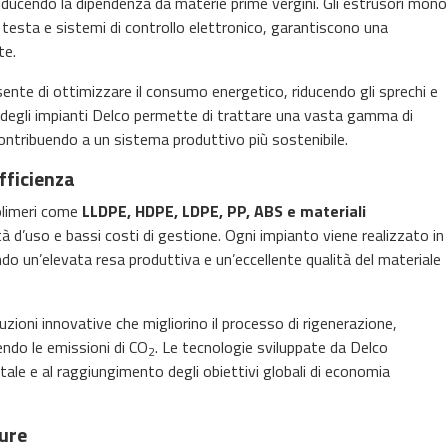
riducendo la dipendenza da materie prime vergini. Gli estrusori mono
n testa e sistemi di controllo elettronico, garantiscono una
te.
nsente di ottimizzare il consumo energetico, riducendo gli sprechi e
tà degli impianti Delco permette di trattare una vasta gamma di
e contribuendo a un sistema produttivo più sostenibile.
fficienza
olimeri come
LLDPE, HDPE, LDPE, PP, ABS e materiali
tà d’uso e bassi costi di gestione. Ogni impianto viene realizzato in
ndo un’elevata resa produttiva e un’eccellente qualità del materiale
luzioni innovative che migliorino il processo di rigenerazione,
endo le emissioni di CO
. Le tecnologie sviluppate da Delco
2
tale e al raggiungimento degli obiettivi globali di economia
ture