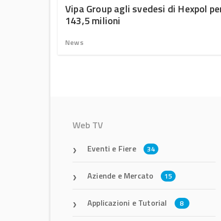
uono
Vipa Group agli svedesi di Hexpol pe
143,5 milioni
News
Web TV
Eventi e Fiere
34
Aziende e Mercato
15
Applicazioni e Tutorial
8