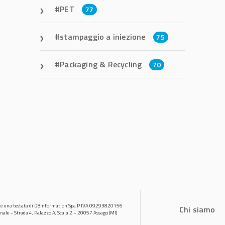
PET
77
stampaggio a iniezione
75
Packaging & Recycling
70
 è una testata di DBInformation Spa P.IVA 09293820156
Chi siamo
onale – Strada 4, Palazzo A, Scala 2 – 20057 Assago (MI)