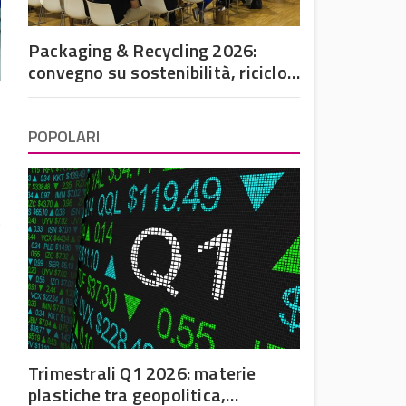
Packaging & Recycling 2026:
convegno su sostenibilità, riciclo
e futuro dell’imballaggio in
plastica
POPOLARI
.
Trimestrali Q1 2026: materie
plastiche tra geopolitica,