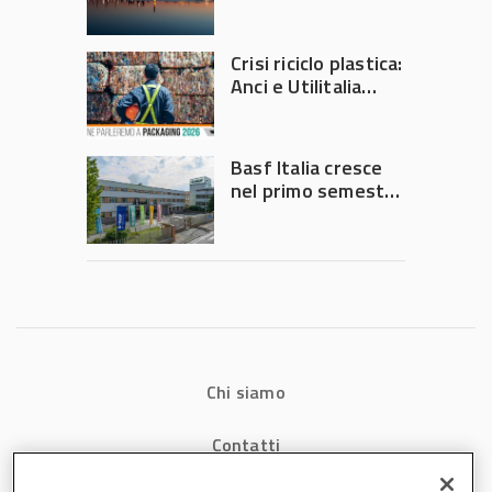
secondo trimestre
2026
Crisi riciclo plastica:
Anci e Utilitalia
chiedono
intervento del
Governo
Basf Italia cresce
nel primo semestre
2026: fatturato a
1,07 miliardi (+7,1%)
Chi siamo
Contatti