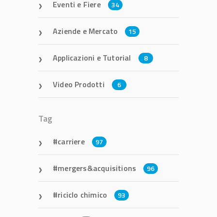
Eventi e Fiere
34
Aziende e Mercato
15
Applicazioni e Tutorial
8
Video Prodotti
6
Tag
carriere
97
mergers&acquisitions
96
riciclo chimico
93