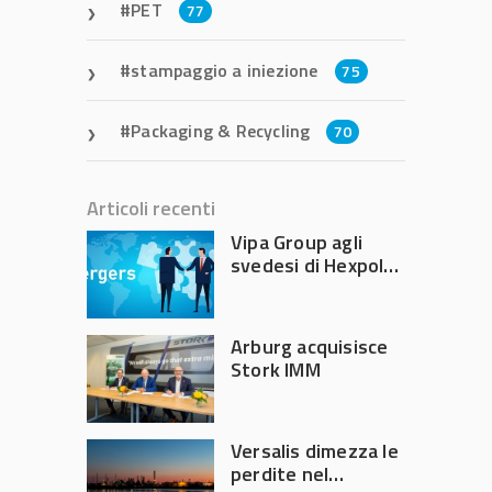
PET
77
stampaggio a iniezione
75
Packaging & Recycling
70
Articoli recenti
Vipa Group agli
svedesi di Hexpol
per 143,5 milioni
Arburg acquisisce
Stork IMM
Versalis dimezza le
perdite nel