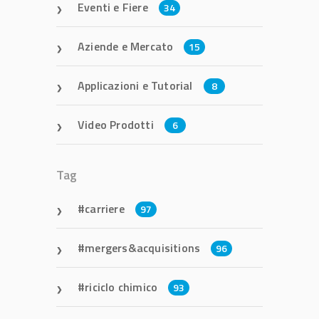
Eventi e Fiere
34
Aziende e Mercato
15
Applicazioni e Tutorial
8
Video Prodotti
6
Tag
carriere
97
mergers&acquisitions
96
riciclo chimico
93