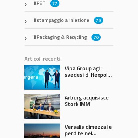
PET
77
stampaggio a iniezione
75
Packaging & Recycling
70
Articoli recenti
Vipa Group agli
svedesi di Hexpol
per 143,5 milioni
Arburg acquisisce
Stork IMM
Versalis dimezza le
perdite nel