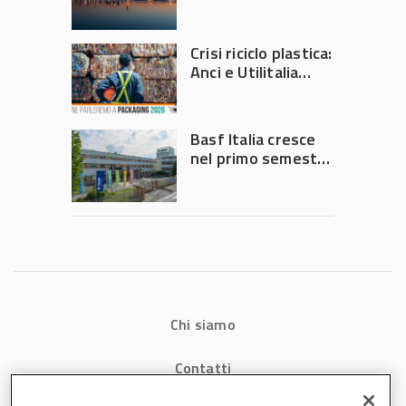
secondo trimestre
2026
Crisi riciclo plastica:
Anci e Utilitalia
chiedono
intervento del
Governo
Basf Italia cresce
nel primo semestre
2026: fatturato a
1,07 miliardi (+7,1%)
Chi siamo
Contatti