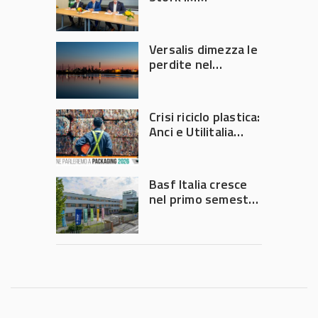
Versalis dimezza le
perdite nel
secondo trimestre
2026
Crisi riciclo plastica:
Anci e Utilitalia
chiedono
intervento del
Governo
Basf Italia cresce
nel primo semestre
2026: fatturato a
1,07 miliardi (+7,1%)