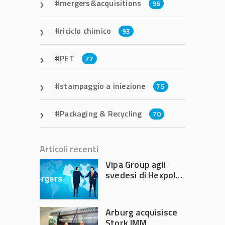
mergers&acquisitions
96
riciclo chimico
93
PET
77
stampaggio a iniezione
75
Packaging & Recycling
70
Articoli recenti
Vipa Group agli
svedesi di Hexpol
per 143,5 milioni
Arburg acquisisce
Stork IMM