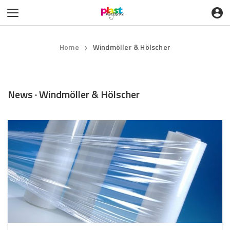
Home
Windmöller & Hölscher
❯
News · Windmöller & Hölscher