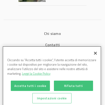
1,07 miliardi (+7,1%)
Chi siamo
Contatti
Privacy
Cliccando su “Accetta tutti i cookie”, l'utente accetta di memorizzare
i cookie sul dispositivo per migliorare la navigazione del sito,
Cookies
analizzare l'utilizzo del sito e assistere nelle nostre attività di
marketing.
Leggi la Cookie Policy
Accetta tutti i cookie
Rifiuta tutti
Impostazioni cookie
Plastmagazine è una testata di DBInformation Spa P.IVA 09293820156 | Centro