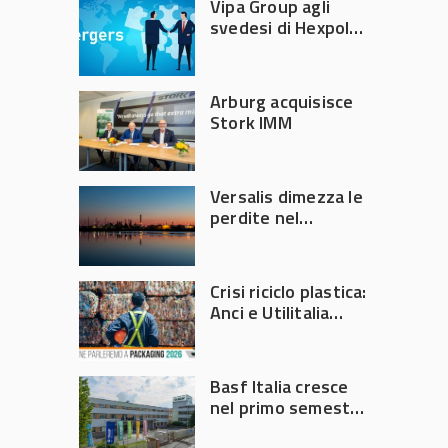
Vipa Group agli
svedesi di Hexpol
per 143,5 milioni
Arburg acquisisce
Stork IMM
Versalis dimezza le
perdite nel
secondo trimestre
2026
Crisi riciclo plastica:
Anci e Utilitalia
chiedono
intervento del
Governo
Basf Italia cresce
nel primo semestre
2026: fatturato a