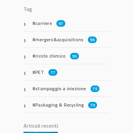
Tag
carriere
97
mergers&acquisitions
96
riciclo chimico
93
PET
77
stampaggio a iniezione
75
Packaging & Recycling
70
Articoli recenti