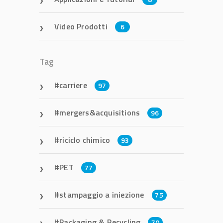
Video Prodotti
6
Tag
carriere
97
mergers&acquisitions
96
riciclo chimico
93
PET
77
stampaggio a iniezione
75
Packaging & Recycling
70