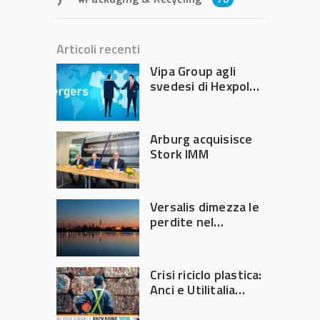
Articoli recenti
Vipa Group agli
svedesi di Hexpol
per 143,5 milioni
Arburg acquisisce
Stork IMM
Versalis dimezza le
perdite nel
secondo trimestre
2026
Crisi riciclo plastica:
Anci e Utilitalia
chiedono
intervento del