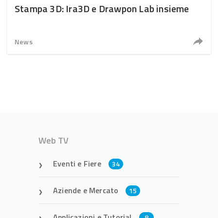
Stampa 3D: Ira3D e Drawpon Lab insieme
News
Web TV
Eventi e Fiere
34
Aziende e Mercato
15
Applicazioni e Tutorial
8