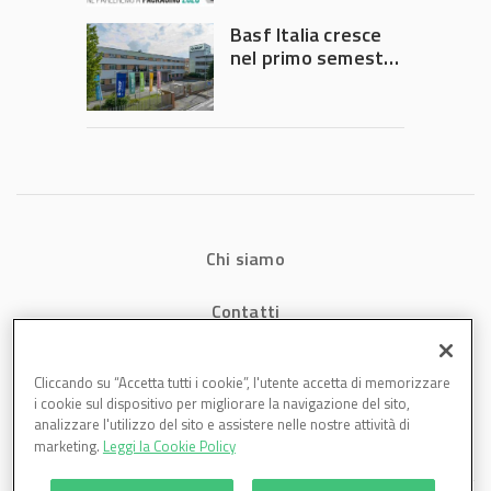
Governo
Basf Italia cresce
nel primo semestre
2026: fatturato a
1,07 miliardi (+7,1%)
Chi siamo
Contatti
Privacy
Cliccando su “Accetta tutti i cookie”, l'utente accetta di memorizzare
i cookie sul dispositivo per migliorare la navigazione del sito,
Cookies
analizzare l'utilizzo del sito e assistere nelle nostre attività di
marketing.
Leggi la Cookie Policy