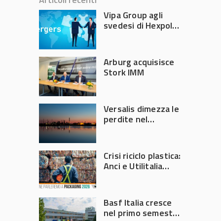
Vipa Group agli
svedesi di Hexpol
per 143,5 milioni
Arburg acquisisce
Stork IMM
Versalis dimezza le
perdite nel
secondo trimestre
2026
Crisi riciclo plastica:
Anci e Utilitalia
chiedono
intervento del
Governo
Basf Italia cresce
nel primo semestre