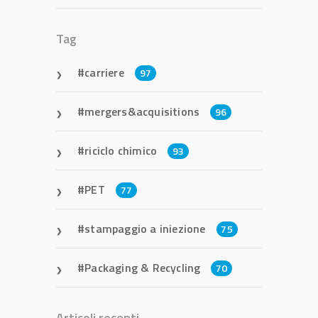
Tag
carriere
97
mergers&acquisitions
96
riciclo chimico
93
PET
77
stampaggio a iniezione
75
Packaging & Recycling
70
Articoli recenti