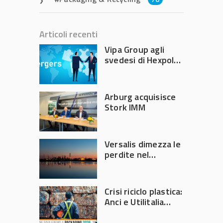
Articoli recenti
Vipa Group agli
svedesi di Hexpol
per 143,5 milioni
Arburg acquisisce
Stork IMM
Versalis dimezza le
perdite nel
secondo trimestre
2026
Crisi riciclo plastica:
Anci e Utilitalia
chiedono
intervento del