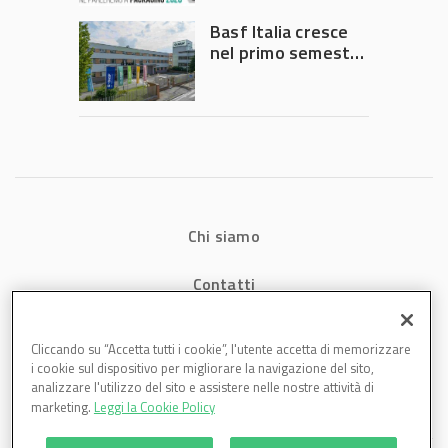
Governo
Basf Italia cresce
nel primo semestre
2026: fatturato a
1,07 miliardi (+7,1%)
Chi siamo
Contatti
Privacy
Cliccando su “Accetta tutti i cookie”, l'utente accetta di memorizzare
i cookie sul dispositivo per migliorare la navigazione del sito,
Cookies
analizzare l'utilizzo del sito e assistere nelle nostre attività di
marketing.
Leggi la Cookie Policy