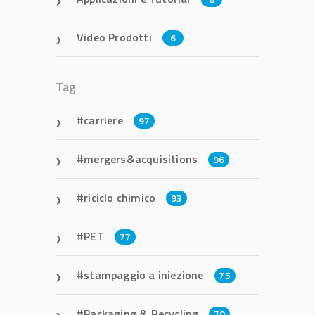
Video Prodotti
6
Tag
carriere
97
mergers&acquisitions
96
riciclo chimico
93
PET
77
stampaggio a iniezione
75
Packaging & Recycling
70