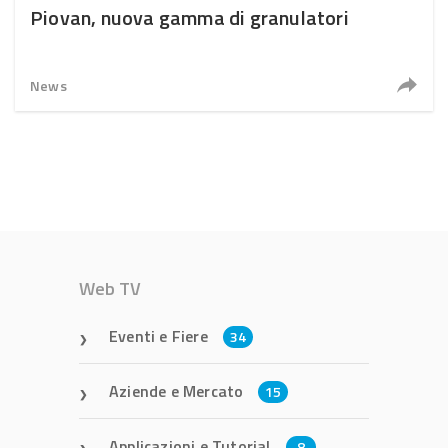
Piovan, nuova gamma di granulatori
News
Web TV
Eventi e Fiere
34
Aziende e Mercato
15
Applicazioni e Tutorial
8