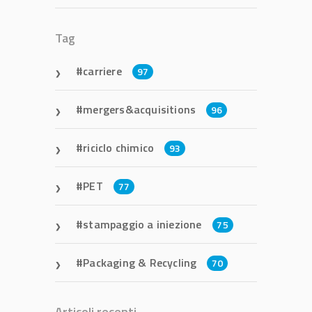
Tag
carriere
97
mergers&acquisitions
96
riciclo chimico
93
PET
77
stampaggio a iniezione
75
Packaging & Recycling
70
Articoli recenti