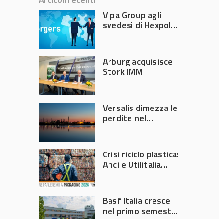
Vipa Group agli
svedesi di Hexpol
per 143,5 milioni
Arburg acquisisce
Stork IMM
Versalis dimezza le
perdite nel
secondo trimestre
2026
Crisi riciclo plastica:
Anci e Utilitalia
chiedono
intervento del
Governo
Basf Italia cresce
nel primo semestre