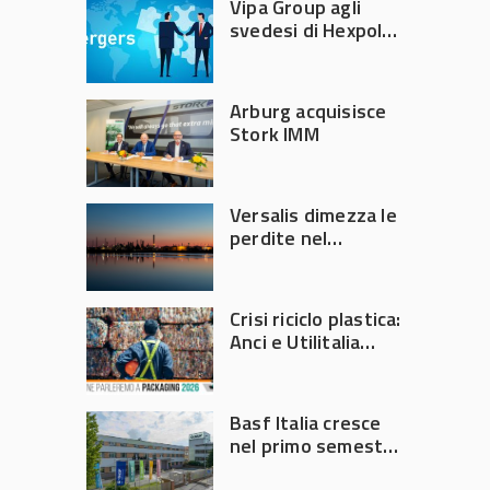
Vipa Group agli
svedesi di Hexpol
per 143,5 milioni
Arburg acquisisce
Stork IMM
Versalis dimezza le
perdite nel
secondo trimestre
2026
Crisi riciclo plastica:
Anci e Utilitalia
chiedono
intervento del
Governo
Basf Italia cresce
nel primo semestre
2026: fatturato a