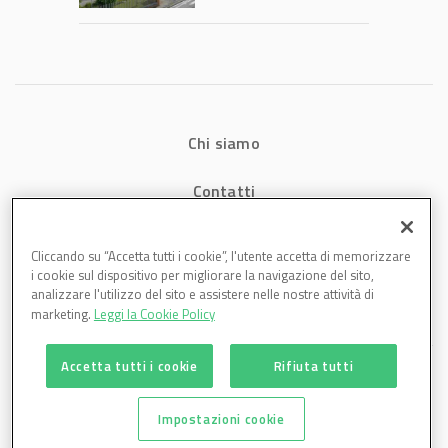
1,07 miliardi (+7,1%)
Chi siamo
Contatti
Privacy
Cliccando su “Accetta tutti i cookie”, l'utente accetta di memorizzare
i cookie sul dispositivo per migliorare la navigazione del sito,
Cookies
analizzare l'utilizzo del sito e assistere nelle nostre attività di
marketing.
Leggi la Cookie Policy
Accetta tutti i cookie
Rifiuta tutti
Impostazioni cookie
Plastmagazine è una testata di DBInformation Spa P.IVA 09293820156 | Centro