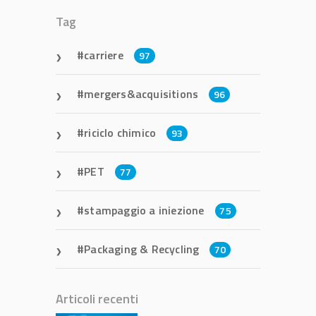
Tag
carriere
97
mergers&acquisitions
96
riciclo chimico
93
PET
77
stampaggio a iniezione
75
Packaging & Recycling
70
Articoli recenti