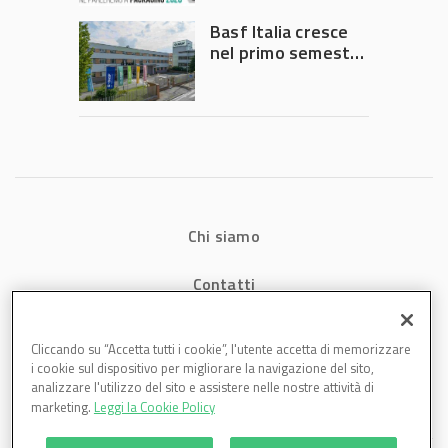
Governo
Basf Italia cresce
nel primo semestre
2026: fatturato a
1,07 miliardi (+7,1%)
Chi siamo
Contatti
Privacy
Cliccando su “Accetta tutti i cookie”, l'utente accetta di memorizzare
i cookie sul dispositivo per migliorare la navigazione del sito,
Cookies
analizzare l'utilizzo del sito e assistere nelle nostre attività di
marketing.
Leggi la Cookie Policy