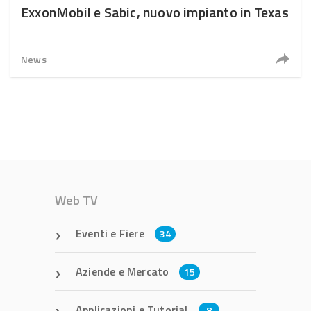
ExxonMobil e Sabic, nuovo impianto in Texas
News
Web TV
Eventi e Fiere
34
Aziende e Mercato
15
Applicazioni e Tutorial
8