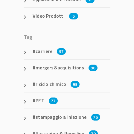
Video Prodotti
6
Tag
carriere
97
mergers&acquisitions
96
riciclo chimico
93
PET
77
stampaggio a iniezione
75
Packaging & Recycling
70