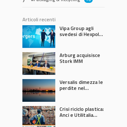
Articoli recenti
Vipa Group agli
svedesi di Hexpol
per 143,5 milioni
Arburg acquisisce
Stork IMM
Versalis dimezza le
perdite nel
secondo trimestre
2026
Crisi riciclo plastica:
Anci e Utilitalia
chiedono
intervento del