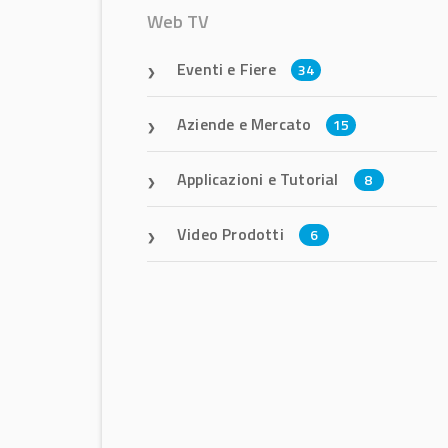
Web TV
Eventi e Fiere
34
Aziende e Mercato
15
Applicazioni e Tutorial
8
Video Prodotti
6