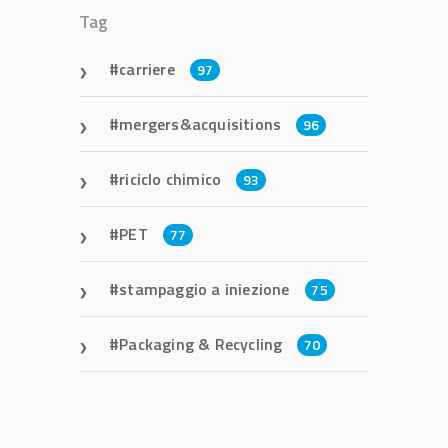
Tag
carriere
97
mergers&acquisitions
96
riciclo chimico
93
PET
77
stampaggio a iniezione
75
Packaging & Recycling
70