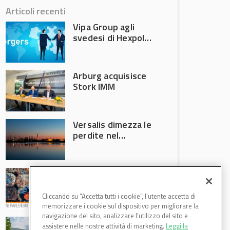
Articoli recenti
Vipa Group agli
svedesi di Hexpol
per 143,5 milioni
Arburg acquisisce
Stork IMM
Versalis dimezza le
perdite nel
secondo trimestre
2026
Crisi riciclo plastica:
Anci e Utilitalia
chiedono
Cliccando su “Accetta tutti i cookie”, l'utente accetta di
intervento del
memorizzare i cookie sul dispositivo per migliorare la
Governo
navigazione del sito, analizzare l'utilizzo del sito e
Basf Italia cresce
assistere nelle nostre attività di marketing.
Leggi la