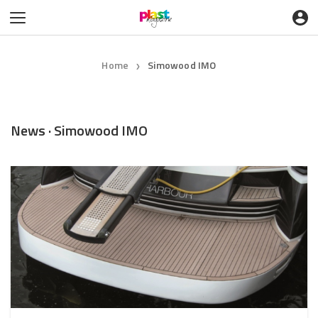
Home
Simowood IMO
❯
News · Simowood IMO