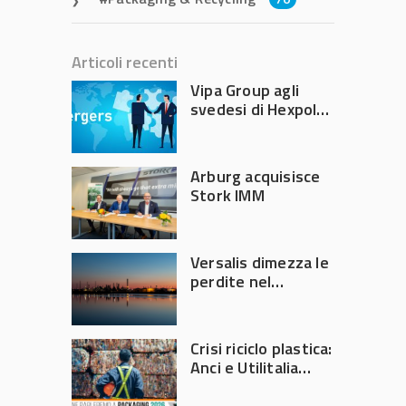
Articoli recenti
Vipa Group agli
svedesi di Hexpol
per 143,5 milioni
Arburg acquisisce
Stork IMM
Versalis dimezza le
perdite nel
secondo trimestre
2026
Crisi riciclo plastica:
Anci e Utilitalia
chiedono
intervento del