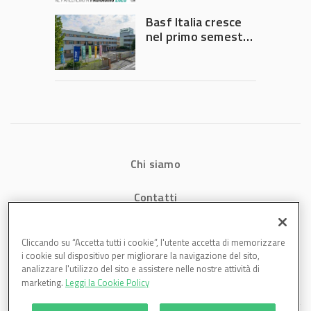
Governo
Basf Italia cresce
nel primo semestre
2026: fatturato a
1,07 miliardi (+7,1%)
Chi siamo
Contatti
Privacy
Cliccando su “Accetta tutti i cookie”, l'utente accetta di memorizzare
i cookie sul dispositivo per migliorare la navigazione del sito,
Cookies
analizzare l'utilizzo del sito e assistere nelle nostre attività di
marketing.
Leggi la Cookie Policy