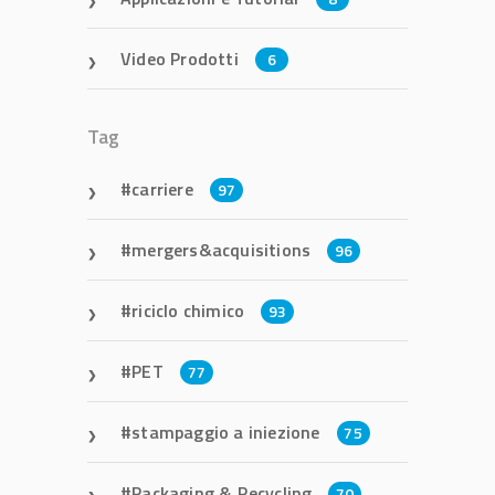
Video Prodotti
6
Tag
carriere
97
mergers&acquisitions
96
riciclo chimico
93
PET
77
stampaggio a iniezione
75
Packaging & Recycling
70