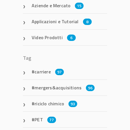
Aziende e Mercato
15
Applicazioni e Tutorial
8
Video Prodotti
6
Tag
carriere
97
mergers&acquisitions
96
riciclo chimico
93
PET
77