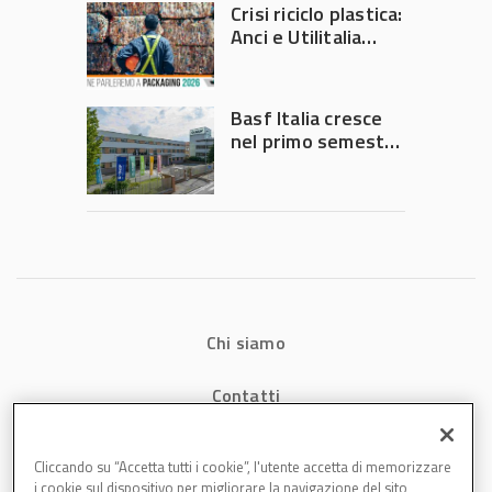
Crisi riciclo plastica:
Anci e Utilitalia
chiedono
intervento del
Governo
Basf Italia cresce
nel primo semestre
2026: fatturato a
1,07 miliardi (+7,1%)
Chi siamo
Contatti
Privacy
Cliccando su “Accetta tutti i cookie”, l'utente accetta di memorizzare
i cookie sul dispositivo per migliorare la navigazione del sito,