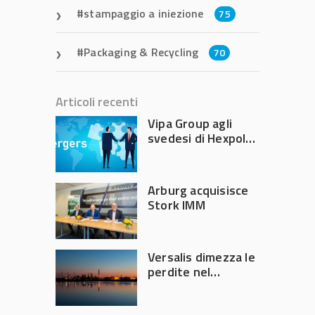
stampaggio a iniezione
75
Packaging & Recycling
70
Articoli recenti
Vipa Group agli
svedesi di Hexpol
per 143,5 milioni
Arburg acquisisce
Stork IMM
Versalis dimezza le
perdite nel
secondo trimestre
2026