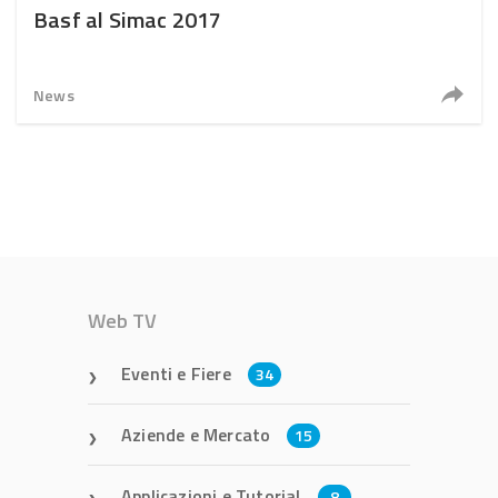
Basf al Simac 2017
News
Web TV
Eventi e Fiere
34
Aziende e Mercato
15
Applicazioni e Tutorial
8