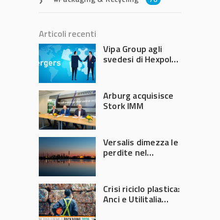
Articoli recenti
Vipa Group agli
svedesi di Hexpol
per 143,5 milioni
Arburg acquisisce
Stork IMM
Versalis dimezza le
perdite nel
secondo trimestre
2026
Crisi riciclo plastica:
Anci e Utilitalia
chiedono
intervento del