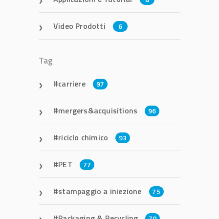
Video Prodotti
6
Tag
carriere
97
mergers&acquisitions
96
riciclo chimico
93
PET
77
stampaggio a iniezione
75
Packaging & Recycling
70