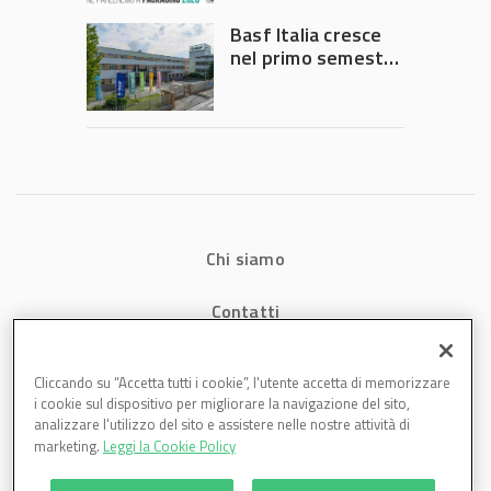
Governo
Basf Italia cresce
nel primo semestre
2026: fatturato a
1,07 miliardi (+7,1%)
Chi siamo
Contatti
Privacy
Cliccando su “Accetta tutti i cookie”, l'utente accetta di memorizzare
i cookie sul dispositivo per migliorare la navigazione del sito,
Cookies
analizzare l'utilizzo del sito e assistere nelle nostre attività di
marketing.
Leggi la Cookie Policy