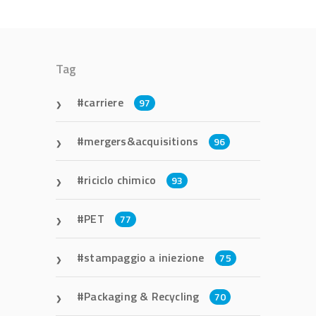
Tag
carriere
97
mergers&acquisitions
96
riciclo chimico
93
PET
77
stampaggio a iniezione
75
Packaging & Recycling
70