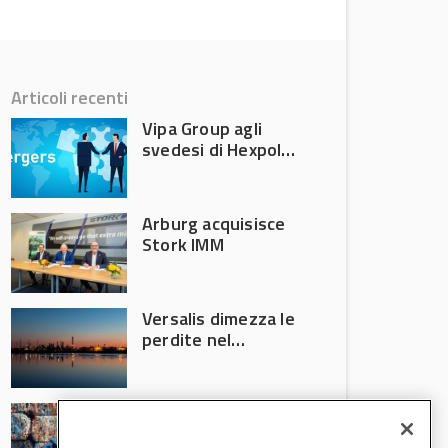
Articoli recenti
Vipa Group agli
svedesi di Hexpol
per 143,5 milioni
Arburg acquisisce
Stork IMM
Versalis dimezza le
perdite nel
secondo trimestre
2026
Crisi riciclo plastica:
Anci e Utilitalia