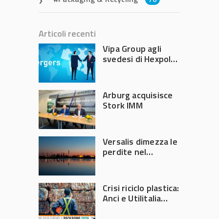
Articoli recenti
Vipa Group agli
svedesi di Hexpol
per 143,5 milioni
Arburg acquisisce
Stork IMM
Versalis dimezza le
perdite nel
secondo trimestre
2026
Crisi riciclo plastica:
Anci e Utilitalia
chiedono
intervento del