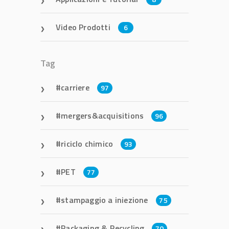
Video Prodotti
6
Tag
carriere
97
mergers&acquisitions
96
riciclo chimico
93
PET
77
stampaggio a iniezione
75
Packaging & Recycling
70