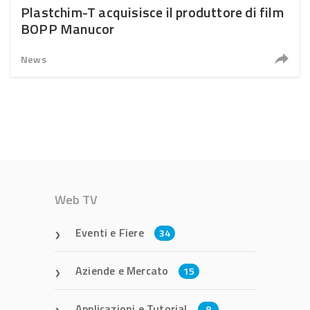
Plastchim-T acquisisce il produttore di film
BOPP Manucor
News
Web TV
Eventi e Fiere
34
Aziende e Mercato
15
Applicazioni e Tutorial
8