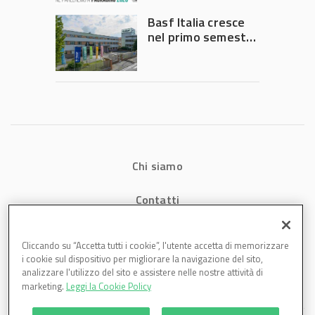
Governo
Basf Italia cresce
nel primo semestre
2026: fatturato a
1,07 miliardi (+7,1%)
Chi siamo
Contatti
Privacy
Cliccando su “Accetta tutti i cookie”, l'utente accetta di memorizzare
i cookie sul dispositivo per migliorare la navigazione del sito,
Cookies
analizzare l'utilizzo del sito e assistere nelle nostre attività di
marketing.
Leggi la Cookie Policy