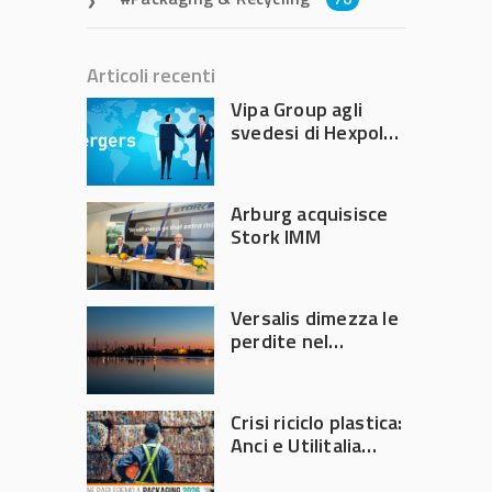
Articoli recenti
Vipa Group agli
svedesi di Hexpol
per 143,5 milioni
Arburg acquisisce
Stork IMM
Versalis dimezza le
perdite nel
secondo trimestre
2026
Crisi riciclo plastica:
Anci e Utilitalia
chiedono
intervento del