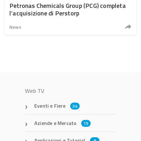
Petronas Chemicals Group (PCG) completa
l’acquisizione di Perstorp
News
Web TV
Eventi e Fiere
34
Aziende e Mercato
15
Applicazioni e Tutorial
8