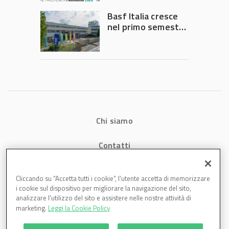
Governo
Basf Italia cresce
nel primo semestre
2026: fatturato a
1,07 miliardi (+7,1%)
Chi siamo
Contatti
Privacy
Cliccando su “Accetta tutti i cookie”, l'utente accetta di memorizzare
i cookie sul dispositivo per migliorare la navigazione del sito,
Cookies
analizzare l'utilizzo del sito e assistere nelle nostre attività di
marketing.
Leggi la Cookie Policy