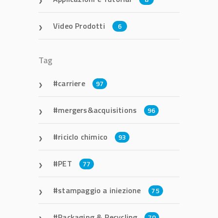
Video Prodotti
6
Tag
carriere
97
mergers&acquisitions
96
riciclo chimico
93
PET
77
stampaggio a iniezione
75
Packaging & Recycling
70