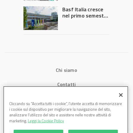
Governo
Basf Italia cresce
nel primo semestre
2026: fatturato a
1,07 miliardi (+7,1%)
Chi siamo
Contatti
Privacy
Cliccando su “Accetta tutti i cookie”, l'utente accetta di memorizzare
i cookie sul dispositivo per migliorare la navigazione del sito,
Cookies
analizzare l'utilizzo del sito e assistere nelle nostre attività di
marketing.
Leggi la Cookie Policy