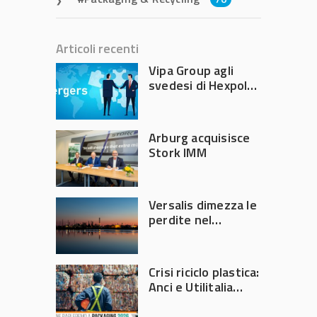
Articoli recenti
Vipa Group agli
svedesi di Hexpol
per 143,5 milioni
Arburg acquisisce
Stork IMM
Versalis dimezza le
perdite nel
secondo trimestre
2026
Crisi riciclo plastica:
Anci e Utilitalia
chiedono
intervento del