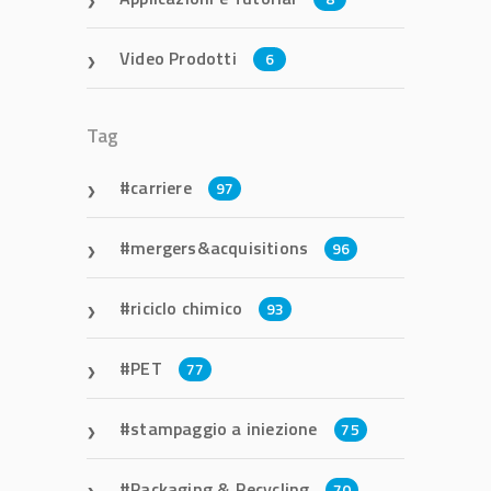
Video Prodotti
6
Tag
carriere
97
mergers&acquisitions
96
riciclo chimico
93
PET
77
stampaggio a iniezione
75
Packaging & Recycling
70