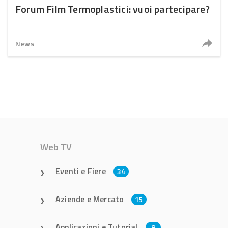
Forum Film Termoplastici: vuoi partecipare?
News
Web TV
Eventi e Fiere
34
Aziende e Mercato
15
Applicazioni e Tutorial
8