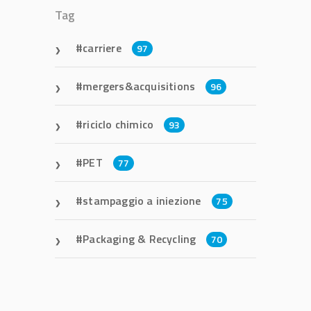
Tag
carriere
97
mergers&acquisitions
96
riciclo chimico
93
PET
77
stampaggio a iniezione
75
Packaging & Recycling
70