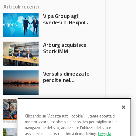
Articoli recenti
Vipa Group agli
svedesi di Hexpol
per 143,5 milioni
Arburg acquisisce
Stork IMM
Versalis dimezza le
perdite nel
secondo trimestre
2026
Crisi riciclo plastica:
Anci e Utilitalia
chiedono
Cliccando su “Accetta tutti i cookie”, l'utente accetta di
intervento del
memorizzare i cookie sul dispositivo per migliorare la
Governo
navigazione del sito, analizzare l'utilizzo del sito e
Basf Italia cresce
assistere nelle nostre attività di marketing.
Leggi la