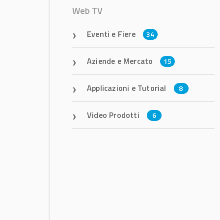
Web TV
Eventi e Fiere
34
Aziende e Mercato
15
Applicazioni e Tutorial
8
Video Prodotti
6