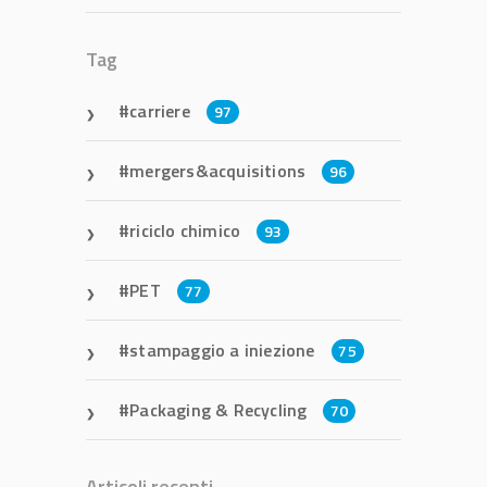
Tag
carriere
97
mergers&acquisitions
96
riciclo chimico
93
PET
77
stampaggio a iniezione
75
Packaging & Recycling
70
Articoli recenti