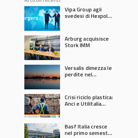
Vipa Group agli
svedesi di Hexpol
per 143,5 milioni
Arburg acquisisce
Stork IMM
Versalis dimezza le
perdite nel
secondo trimestre
2026
Crisi riciclo plastica:
Anci e Utilitalia
chiedono
intervento del
Governo
Basf Italia cresce
nel primo semestre