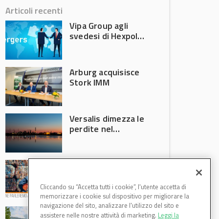
Articoli recenti
Vipa Group agli
svedesi di Hexpol
per 143,5 milioni
Arburg acquisisce
Stork IMM
Versalis dimezza le
perdite nel
secondo trimestre
2026
Crisi riciclo plastica:
Anci e Utilitalia
chiedono
Cliccando su “Accetta tutti i cookie”, l'utente accetta di
intervento del
memorizzare i cookie sul dispositivo per migliorare la
Governo
navigazione del sito, analizzare l'utilizzo del sito e
Basf Italia cresce
assistere nelle nostre attività di marketing.
Leggi la