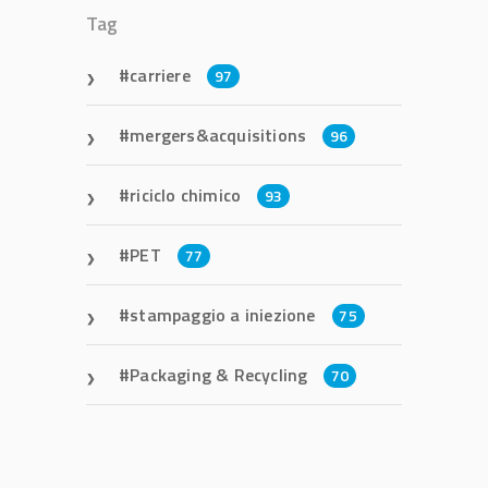
Tag
carriere
97
mergers&acquisitions
96
riciclo chimico
93
PET
77
stampaggio a iniezione
75
Packaging & Recycling
70