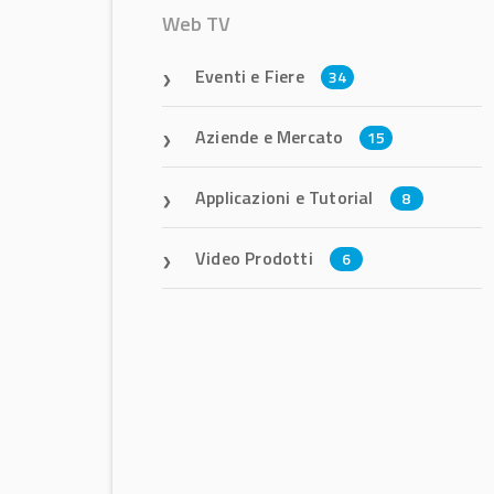
Web TV
Eventi e Fiere
34
Aziende e Mercato
15
Applicazioni e Tutorial
8
Video Prodotti
6