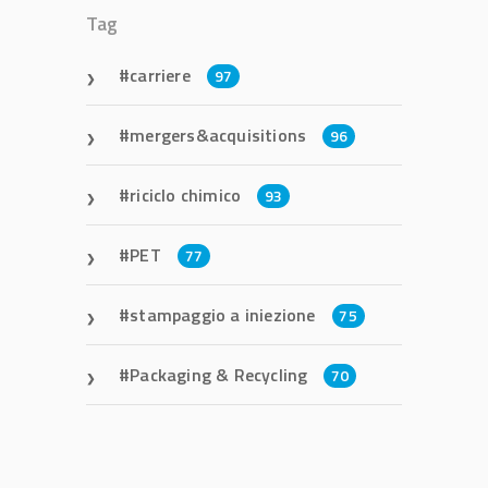
Tag
carriere
97
mergers&acquisitions
96
riciclo chimico
93
PET
77
stampaggio a iniezione
75
Packaging & Recycling
70