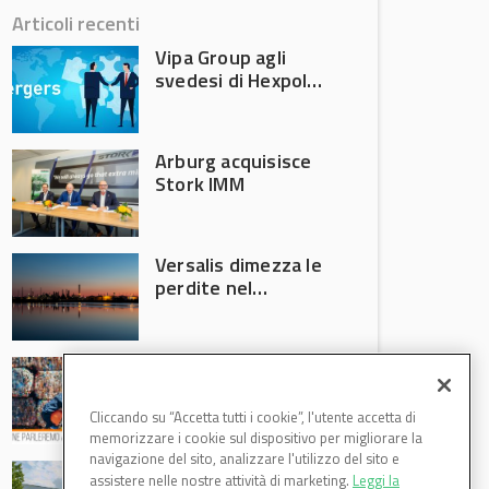
Articoli recenti
Vipa Group agli
svedesi di Hexpol
per 143,5 milioni
Arburg acquisisce
Stork IMM
Versalis dimezza le
perdite nel
secondo trimestre
2026
Crisi riciclo plastica:
Anci e Utilitalia
chiedono
Cliccando su “Accetta tutti i cookie”, l'utente accetta di
intervento del
memorizzare i cookie sul dispositivo per migliorare la
Governo
navigazione del sito, analizzare l'utilizzo del sito e
Basf Italia cresce
assistere nelle nostre attività di marketing.
Leggi la