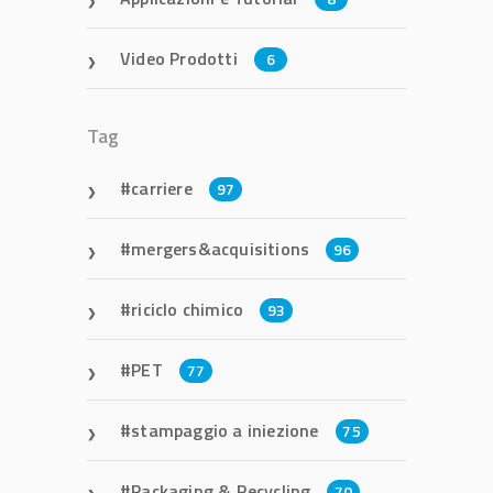
Video Prodotti
6
Tag
carriere
97
mergers&acquisitions
96
riciclo chimico
93
PET
77
stampaggio a iniezione
75
Packaging & Recycling
70