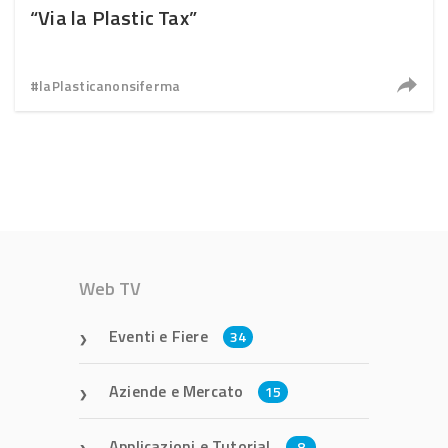
“Via la Plastic Tax”
#laPlasticanonsiferma
Web TV
Eventi e Fiere
34
Aziende e Mercato
15
Applicazioni e Tutorial
8