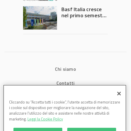
Governo
Basf Italia cresce
nel primo semestre
2026: fatturato a
1,07 miliardi (+7,1%)
Chi siamo
Contatti
Privacy
Cliccando su “Accetta tutti i cookie”, l'utente accetta di memorizzare
i cookie sul dispositivo per migliorare la navigazione del sito,
Cookies
analizzare l'utilizzo del sito e assistere nelle nostre attività di
marketing.
Leggi la Cookie Policy