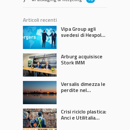
Articoli recenti
Vipa Group agli
svedesi di Hexpol
per 143,5 milioni
Arburg acquisisce
Stork IMM
Versalis dimezza le
perdite nel
secondo trimestre
2026
Crisi riciclo plastica:
Anci e Utilitalia
chiedono
intervento del