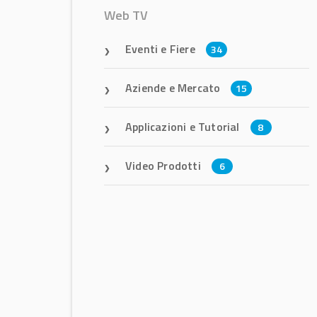
Web TV
Eventi e Fiere
34
Aziende e Mercato
15
Applicazioni e Tutorial
8
Video Prodotti
6