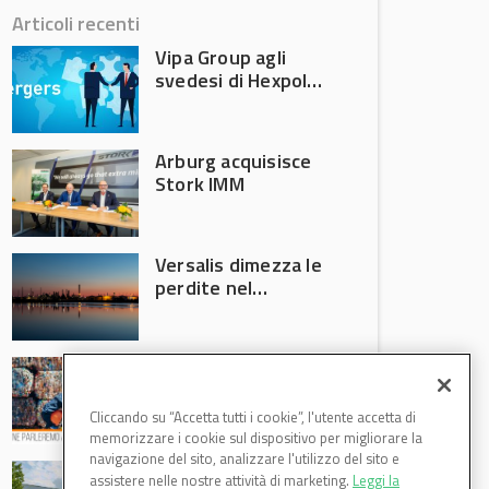
Articoli recenti
Vipa Group agli
svedesi di Hexpol
per 143,5 milioni
Arburg acquisisce
Stork IMM
Versalis dimezza le
perdite nel
secondo trimestre
2026
Crisi riciclo plastica:
Anci e Utilitalia
chiedono
Cliccando su “Accetta tutti i cookie”, l'utente accetta di
intervento del
memorizzare i cookie sul dispositivo per migliorare la
Governo
navigazione del sito, analizzare l'utilizzo del sito e
Basf Italia cresce
assistere nelle nostre attività di marketing.
Leggi la