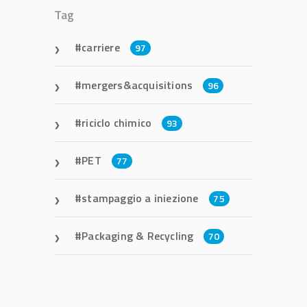
Tag
carriere
97
mergers&acquisitions
96
riciclo chimico
93
PET
77
stampaggio a iniezione
75
Packaging & Recycling
70