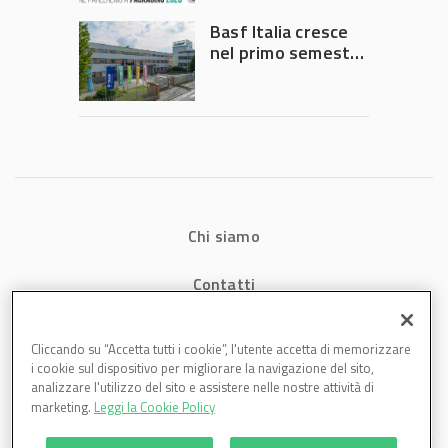
Governo
Basf Italia cresce
nel primo semestre
2026: fatturato a
1,07 miliardi (+7,1%)
Chi siamo
Contatti
Privacy
Cliccando su “Accetta tutti i cookie”, l'utente accetta di memorizzare
i cookie sul dispositivo per migliorare la navigazione del sito,
Cookies
analizzare l'utilizzo del sito e assistere nelle nostre attività di
marketing.
Leggi la Cookie Policy