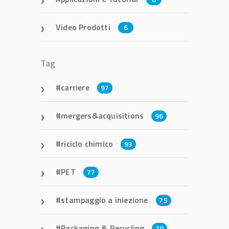
Video Prodotti
6
Tag
carriere
97
mergers&acquisitions
96
riciclo chimico
93
PET
77
stampaggio a iniezione
75
Packaging & Recycling
70