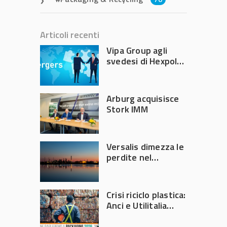
Articoli recenti
Vipa Group agli
svedesi di Hexpol
per 143,5 milioni
Arburg acquisisce
Stork IMM
Versalis dimezza le
perdite nel
secondo trimestre
2026
Crisi riciclo plastica:
Anci e Utilitalia
chiedono
intervento del