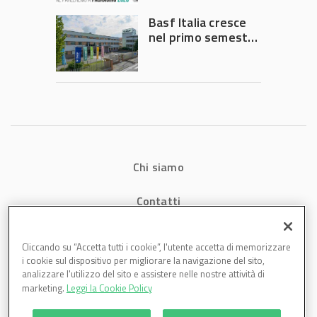
Governo
Basf Italia cresce
nel primo semestre
2026: fatturato a
1,07 miliardi (+7,1%)
Chi siamo
Contatti
Privacy
Cliccando su “Accetta tutti i cookie”, l'utente accetta di memorizzare
i cookie sul dispositivo per migliorare la navigazione del sito,
Cookies
analizzare l'utilizzo del sito e assistere nelle nostre attività di
marketing.
Leggi la Cookie Policy