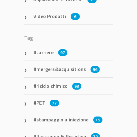
Video Prodotti
6
Tag
carriere
97
mergers&acquisitions
96
riciclo chimico
93
PET
77
stampaggio a iniezione
75
Packaging & Recycling
70