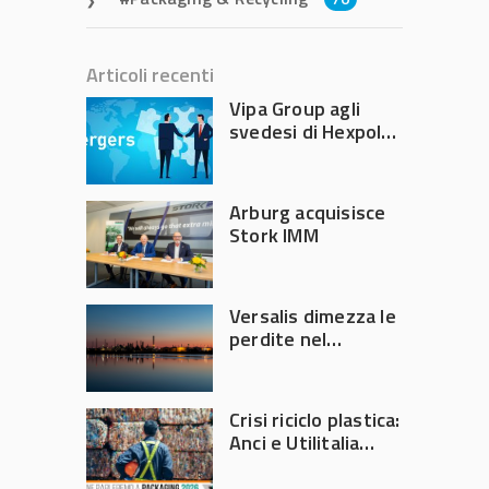
Articoli recenti
Vipa Group agli
svedesi di Hexpol
per 143,5 milioni
Arburg acquisisce
Stork IMM
Versalis dimezza le
perdite nel
secondo trimestre
2026
Crisi riciclo plastica:
Anci e Utilitalia
chiedono
intervento del