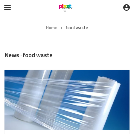
Home
food waste
❯
News · food waste