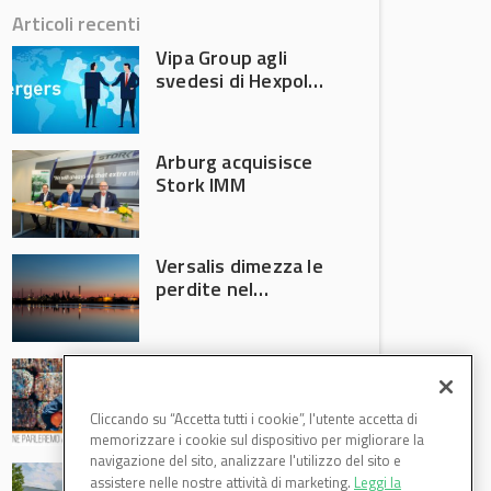
Articoli recenti
Vipa Group agli
svedesi di Hexpol
per 143,5 milioni
Arburg acquisisce
Stork IMM
Versalis dimezza le
perdite nel
secondo trimestre
2026
Crisi riciclo plastica:
Anci e Utilitalia
chiedono
Cliccando su “Accetta tutti i cookie”, l'utente accetta di
intervento del
memorizzare i cookie sul dispositivo per migliorare la
Governo
navigazione del sito, analizzare l'utilizzo del sito e
Basf Italia cresce
assistere nelle nostre attività di marketing.
Leggi la