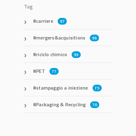
Tag
carriere
97
mergers&acquisitions
96
riciclo chimico
93
PET
77
stampaggio a iniezione
75
Packaging & Recycling
70