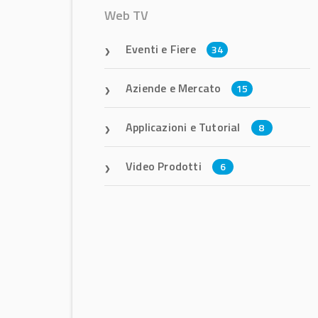
Web TV
Eventi e Fiere
34
Aziende e Mercato
15
Applicazioni e Tutorial
8
Video Prodotti
6