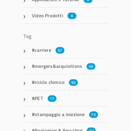
Video Prodotti
6
Tag
carriere
97
mergers&acquisitions
96
riciclo chimico
93
PET
77
stampaggio a iniezione
75
Packaging & Recycling
70