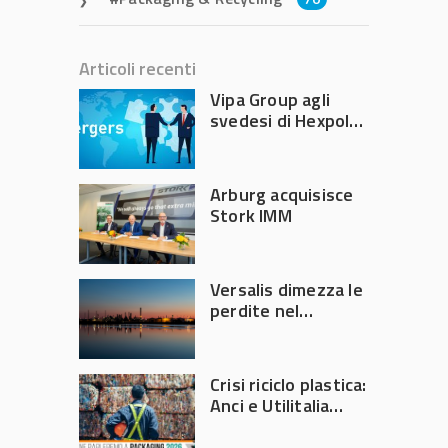
Articoli recenti
Vipa Group agli
svedesi di Hexpol
per 143,5 milioni
Arburg acquisisce
Stork IMM
Versalis dimezza le
perdite nel
secondo trimestre
2026
Crisi riciclo plastica:
Anci e Utilitalia
chiedono
intervento del