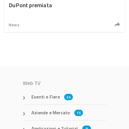
DuPont premiata
News
Web TV
Eventi e Fiere
34
Aziende e Mercato
15
Applicazioni e Tutorial
8