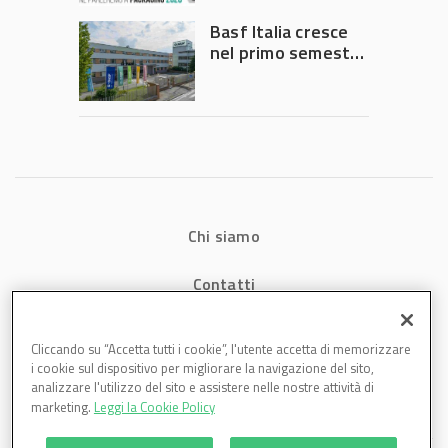
Governo
Basf Italia cresce
nel primo semestre
2026: fatturato a
1,07 miliardi (+7,1%)
Chi siamo
Contatti
Privacy
Cliccando su “Accetta tutti i cookie”, l'utente accetta di memorizzare
i cookie sul dispositivo per migliorare la navigazione del sito,
Cookies
analizzare l'utilizzo del sito e assistere nelle nostre attività di
marketing.
Leggi la Cookie Policy