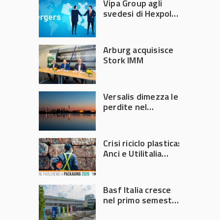
Vipa Group agli
svedesi di Hexpol
per 143,5 milioni
Arburg acquisisce
Stork IMM
Versalis dimezza le
perdite nel
secondo trimestre
2026
Crisi riciclo plastica:
Anci e Utilitalia
chiedono
intervento del
Governo
Basf Italia cresce
nel primo semestre
2026: fatturato a