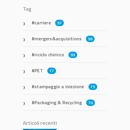
Tag
carriere
97
mergers&acquisitions
96
riciclo chimico
93
PET
77
stampaggio a iniezione
75
Packaging & Recycling
70
Articoli recenti