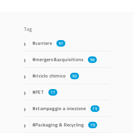
Tag
carriere
97
mergers&acquisitions
96
riciclo chimico
93
PET
77
stampaggio a iniezione
75
Packaging & Recycling
70