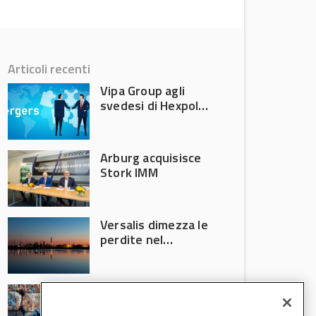
Articoli recenti
Vipa Group agli
svedesi di Hexpol
per 143,5 milioni
Arburg acquisisce
Stork IMM
Versalis dimezza le
perdite nel
secondo trimestre
2026
Crisi riciclo plastica:
Anci e Utilitalia