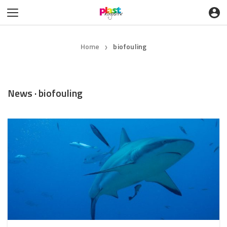
Home
biofouling
❯
News · biofouling