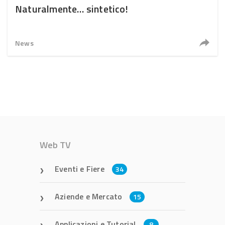
Naturalmente… sintetico!
News
Web TV
Eventi e Fiere
34
Aziende e Mercato
15
Applicazioni e Tutorial
8