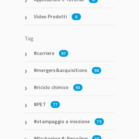
Video Prodotti
6
Tag
carriere
97
mergers&acquisitions
96
riciclo chimico
93
PET
77
stampaggio a iniezione
75
Packaging & Recycling
70