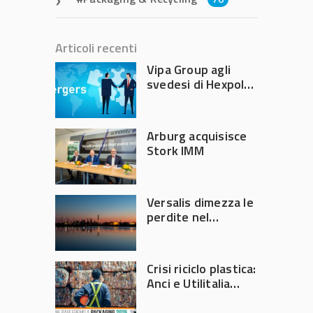
Articoli recenti
Vipa Group agli
svedesi di Hexpol
per 143,5 milioni
Arburg acquisisce
Stork IMM
Versalis dimezza le
perdite nel
secondo trimestre
2026
Crisi riciclo plastica:
Anci e Utilitalia
chiedono
intervento del