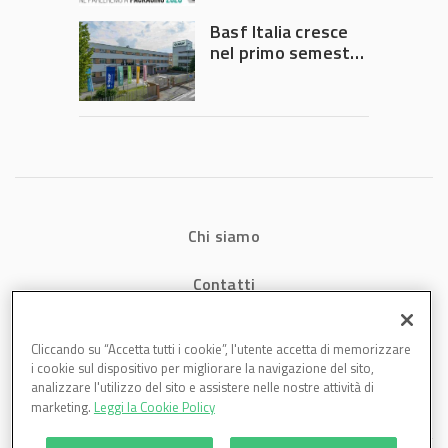
Governo
Basf Italia cresce
nel primo semestre
2026: fatturato a
1,07 miliardi (+7,1%)
Chi siamo
Contatti
Privacy
Cliccando su “Accetta tutti i cookie”, l'utente accetta di memorizzare
i cookie sul dispositivo per migliorare la navigazione del sito,
Cookies
analizzare l'utilizzo del sito e assistere nelle nostre attività di
marketing.
Leggi la Cookie Policy