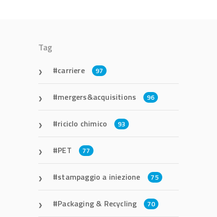
Tag
carriere
97
mergers&acquisitions
96
riciclo chimico
93
PET
77
stampaggio a iniezione
75
Packaging & Recycling
70